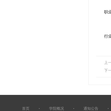
职
行
上
下
首页
·
学院概况
·
通知公告
·