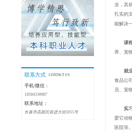
业，其
扎实的
能解决
课
养、宠
就
联系方式
CONTACT US
食品公
手机/微信：
员、宠
18584338987
联系地址：
实
长春市高新区前进大街3055号
爱它动
医院等